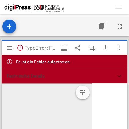
Toggl
navig
1
Mirador
TypeError: Failed to fetch
Viewer
Es ist ein Fehler aufgetreten
Technische Details