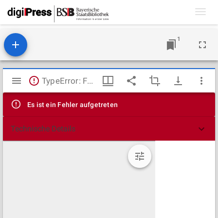
Toggl
navig
1
Mirador
TypeError: Failed to fetch
Viewer
Es ist ein Fehler aufgetreten
Technische Details