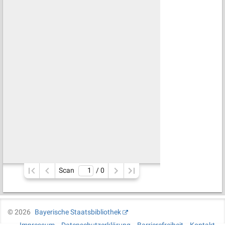
Scan
/ 
0
©
2026
Bayerische Staatsbibliothek
Impressum
Datenschutzerklärung
Barrierefreiheit
Kontakt