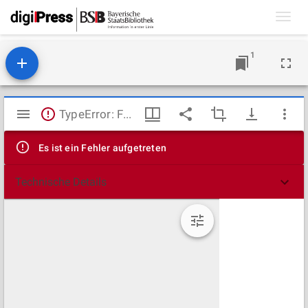
Toggl
navig
1
Mirador
TypeError: Failed to fetch
Viewer
Es ist ein Fehler aufgetreten
Technische Details