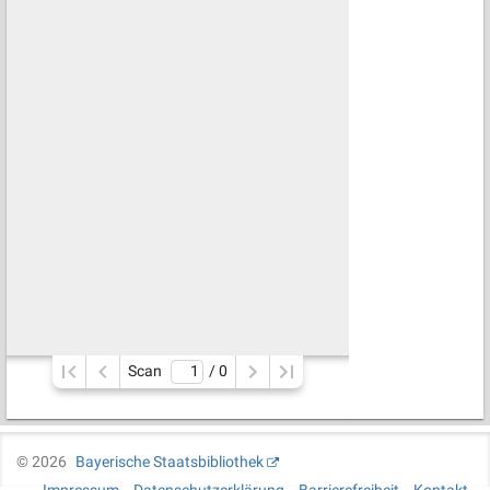
Scan
/ 
0
©
2026
Bayerische Staatsbibliothek
Impressum
Datenschutzerklärung
Barrierefreiheit
Kontakt