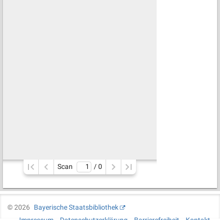
Scan
/ 
0
©
2026
Bayerische Staatsbibliothek
Impressum
Datenschutzerklärung
Barrierefreiheit
Kontakt