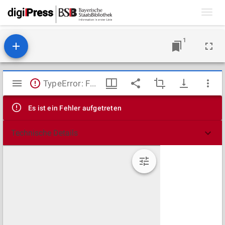
Toggl
navig
1
Mirador
TypeError: Failed to fetch
Viewer
Es ist ein Fehler aufgetreten
Technische Details