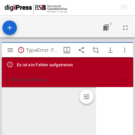
Toggl
navig
1
Mirador
TypeError: Failed to fetch
Viewer
Es ist ein Fehler aufgetreten
Technische Details