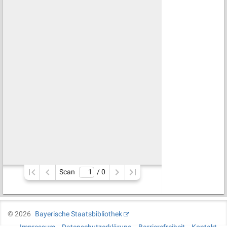
Scan
/ 
0
©
2026
Bayerische Staatsbibliothek
Impressum
Datenschutzerklärung
Barrierefreiheit
Kontakt