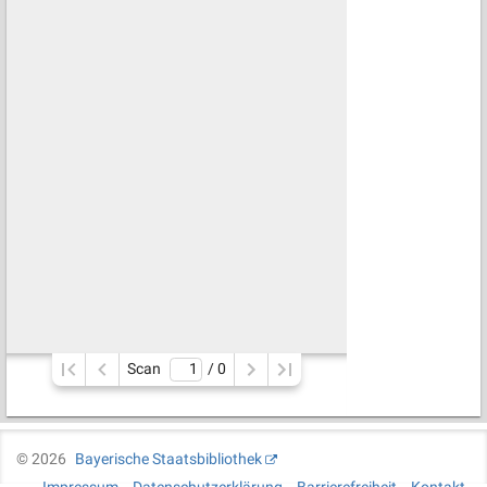
Scan
/ 
0
©
2026
Bayerische Staatsbibliothek
Impressum
Datenschutzerklärung
Barrierefreiheit
Kontakt