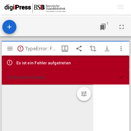
Toggl
navig
1
Mirador
TypeError: Failed to fetch
Viewer
Es ist ein Fehler aufgetreten
Technische Details