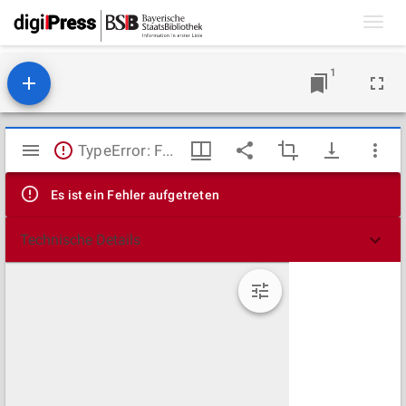
Toggl
navig
1
Mirador
TypeError: Failed to fetch
Viewer
Es ist ein Fehler aufgetreten
Technische Details