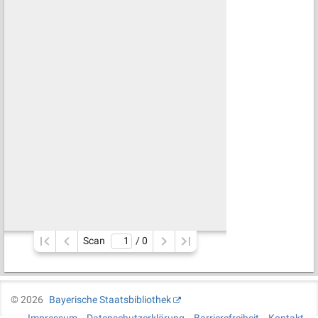
Scan
/ 
0
©
2026
Bayerische Staatsbibliothek
Impressum
Datenschutzerklärung
Barrierefreiheit
Kontakt