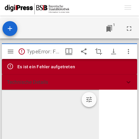
Toggl
navig
1
Mirador
TypeError: Failed to fetch
Viewer
Es ist ein Fehler aufgetreten
Technische Details