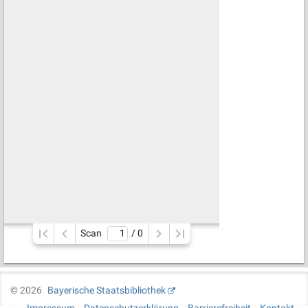
Scan
/ 
0
©
2026
Bayerische Staatsbibliothek
Impressum
Datenschutzerklärung
Barrierefreiheit
Kontakt