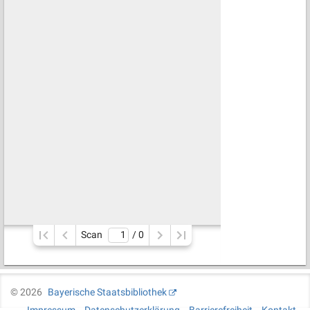
Scan
/ 
0
©
2026
Bayerische Staatsbibliothek
Impressum
Datenschutzerklärung
Barrierefreiheit
Kontakt