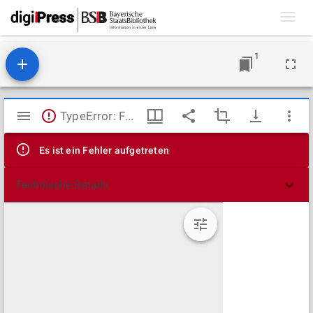
Toggl
navig
1
Mirador
TypeError: Failed to fetch
Viewer
Es ist ein Fehler aufgetreten
Technische Details