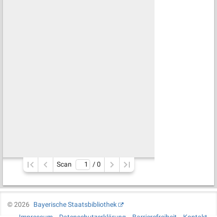
Scan
/ 
0
©
2026
Bayerische Staatsbibliothek
Impressum
Datenschutzerklärung
Barrierefreiheit
Kontakt