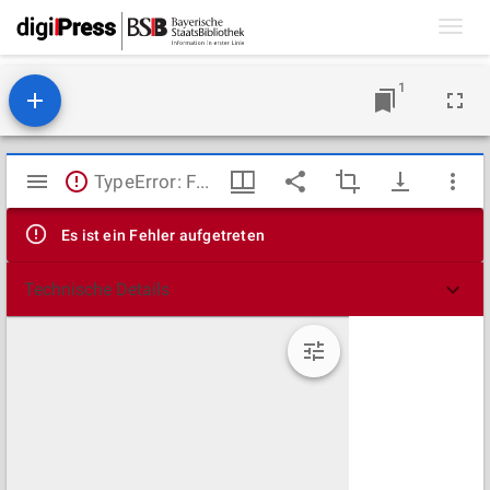
Toggl
navig
1
Mirador
TypeError: Failed to fetch
Viewer
Es ist ein Fehler aufgetreten
Technische Details