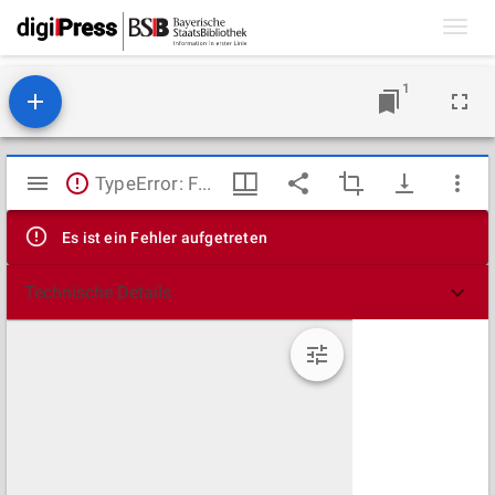
Toggl
navig
1
Mirador
TypeError: Failed to fetch
Viewer
Es ist ein Fehler aufgetreten
Technische Details