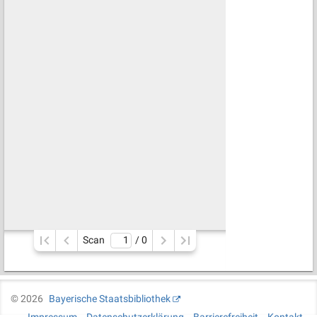
Scan
/ 
0
©
2026
Bayerische Staatsbibliothek
Impressum
Datenschutzerklärung
Barrierefreiheit
Kontakt