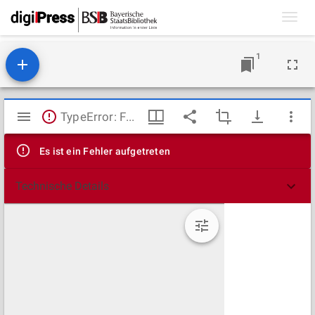
Toggl
navig
1
Mirador
TypeError: Failed to fetch
Viewer
Es ist ein Fehler aufgetreten
Technische Details