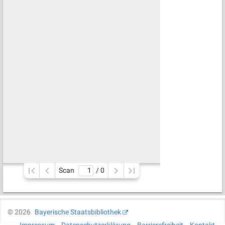
Scan
/ 
0
©
2026
Bayerische Staatsbibliothek
Impressum
Datenschutzerklärung
Barrierefreiheit
Kontakt