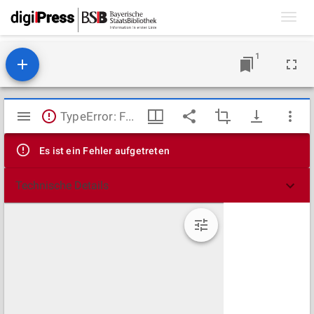
Toggl
navig
1
Mirador
TypeError: Failed to fetch
Viewer
Es ist ein Fehler aufgetreten
Technische Details