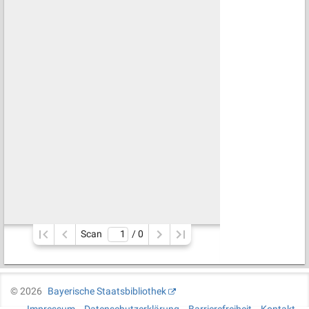
Scan
/ 
0
©
2026
Bayerische Staatsbibliothek
Impressum
Datenschutzerklärung
Barrierefreiheit
Kontakt