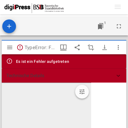
Toggl
navig
1
Mirador
TypeError: Failed to fetch
Viewer
Es ist ein Fehler aufgetreten
Technische Details