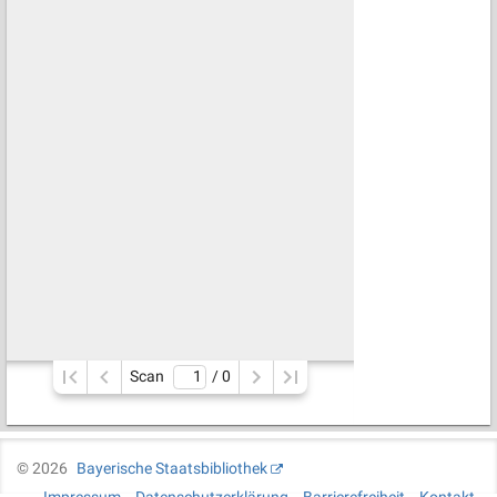
Scan
/ 
0
©
2026
Bayerische Staatsbibliothek
Impressum
Datenschutzerklärung
Barrierefreiheit
Kontakt