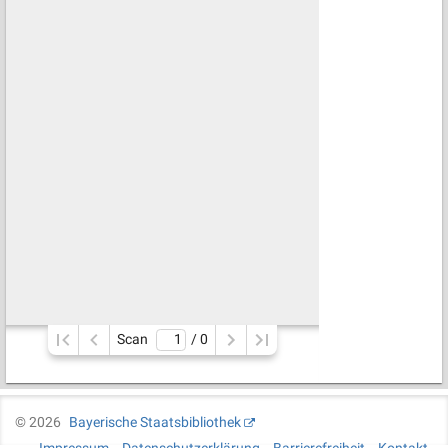
Scan
/ 
0
©
2026
Bayerische Staatsbibliothek
Impressum
Datenschutzerklärung
Barrierefreiheit
Kontakt