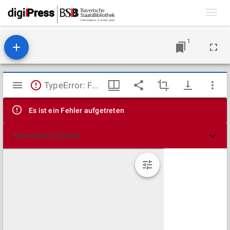
Toggl
navig
1
Mirador
TypeError: Failed to fetch
Viewer
Es ist ein Fehler aufgetreten
Technische Details