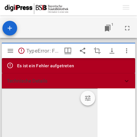
Toggl
navig
1
Mirador
TypeError: Failed to fetch
Viewer
Es ist ein Fehler aufgetreten
Technische Details