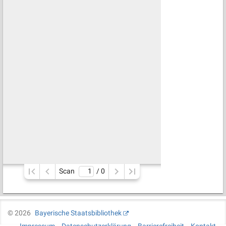
Scan
/ 
0
©
2026
Bayerische Staatsbibliothek
Impressum
Datenschutzerklärung
Barrierefreiheit
Kontakt