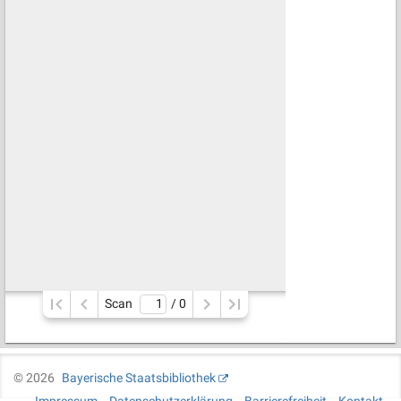
Scan
/ 
0
©
2026
Bayerische Staatsbibliothek
Impressum
Datenschutzerklärung
Barrierefreiheit
Kontakt