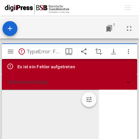
Toggl
navig
1
Mirador
TypeError: Failed to fetch
Viewer
Es ist ein Fehler aufgetreten
Technische Details