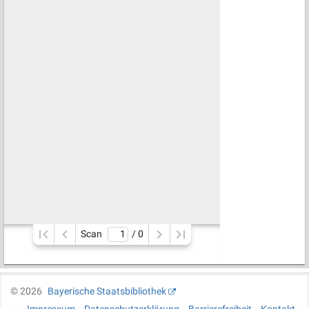
Scan
/ 
0
©
2026
Bayerische Staatsbibliothek
Impressum
Datenschutzerklärung
Barrierefreiheit
Kontakt