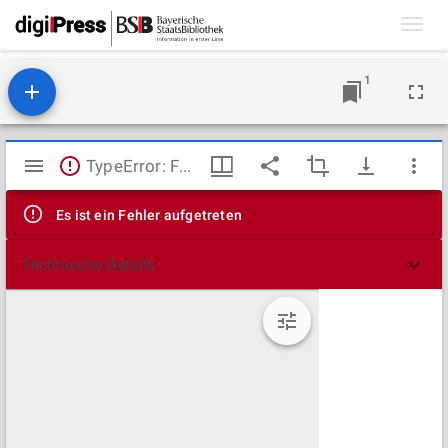
Toggl
navig
1
Mirador
TypeError: Failed to fetch
Viewer
Es ist ein Fehler aufgetreten
Technische Details