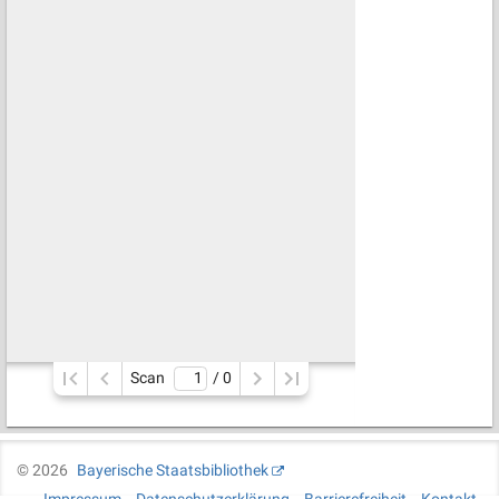
Scan
/ 
0
©
2026
Bayerische Staatsbibliothek
Impressum
Datenschutzerklärung
Barrierefreiheit
Kontakt