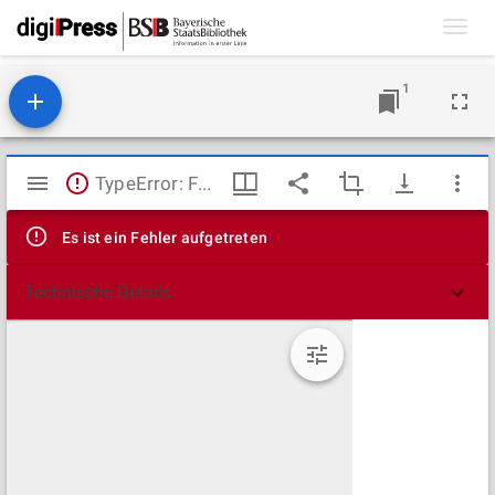
Toggl
navig
1
Mirador
TypeError: Failed to fetch
Viewer
Es ist ein Fehler aufgetreten
Technische Details