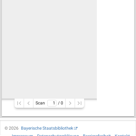
Scan
/ 
0
©
2026
Bayerische Staatsbibliothek
Impressum
Datenschutzerklärung
Barrierefreiheit
Kontakt