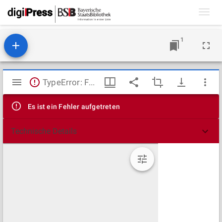
Toggl
navig
1
Mirador
TypeError: Failed to fetch
Viewer
Es ist ein Fehler aufgetreten
Technische Details