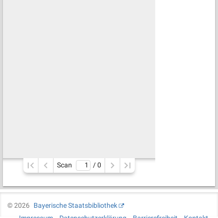
Scan
/ 
0
©
2026
Bayerische Staatsbibliothek
Impressum
Datenschutzerklärung
Barrierefreiheit
Kontakt