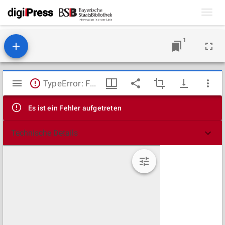
Toggl
navig
1
Mirador
TypeError: Failed to fetch
Viewer
Es ist ein Fehler aufgetreten
Technische Details