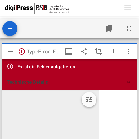
Toggl
navig
1
Mirador
TypeError: Failed to fetch
Viewer
Es ist ein Fehler aufgetreten
Technische Details