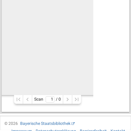
Scan
/ 
0
©
2026
Bayerische Staatsbibliothek
Impressum
Datenschutzerklärung
Barrierefreiheit
Kontakt