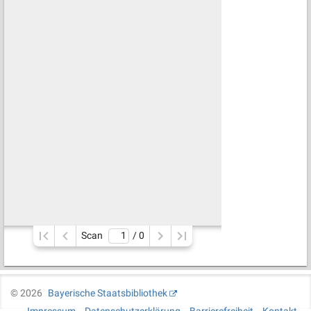
Scan
/ 
0
©
2026
Bayerische Staatsbibliothek
Impressum
Datenschutzerklärung
Barrierefreiheit
Kontakt