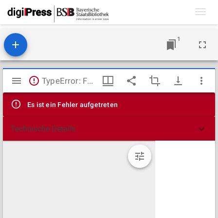
Toggl
navig
1
Mirador
TypeError: Failed to fetch
Viewer
Es ist ein Fehler aufgetreten
Technische Details