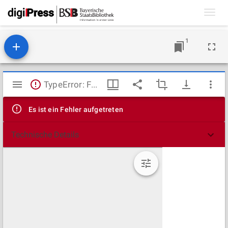
Toggl
navig
1
Mirador
TypeError: Failed to fetch
Viewer
Es ist ein Fehler aufgetreten
Technische Details