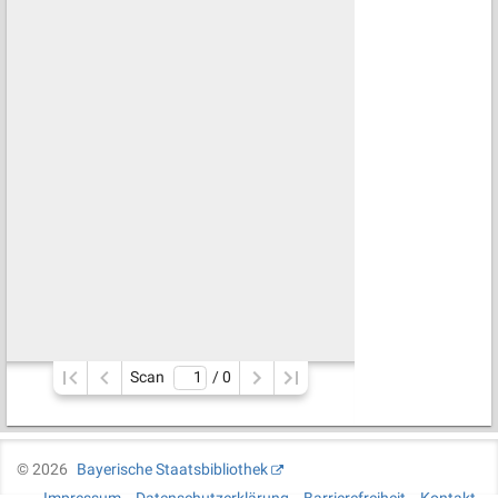
Scan
/ 
0
©
2026
Bayerische Staatsbibliothek
Impressum
Datenschutzerklärung
Barrierefreiheit
Kontakt