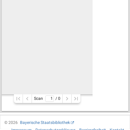
Scan
/ 
0
©
2026
Bayerische Staatsbibliothek
Impressum
Datenschutzerklärung
Barrierefreiheit
Kontakt