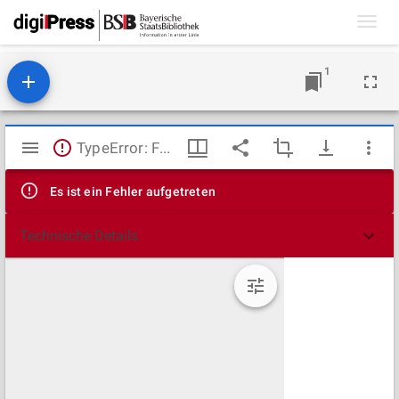
Toggl
navig
1
Mirador
TypeError: Failed to fetch
Viewer
Es ist ein Fehler aufgetreten
Technische Details