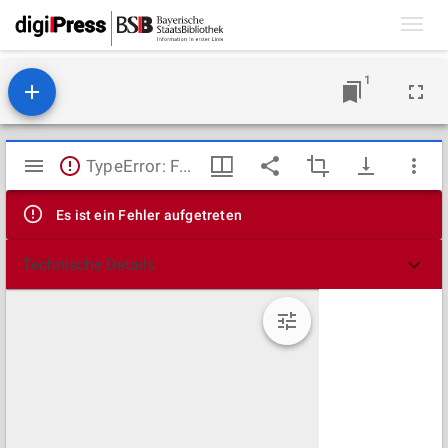
Toggl
navig
1
Mirador
TypeError: Failed to fetch
Viewer
Es ist ein Fehler aufgetreten
Technische Details