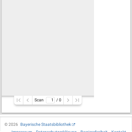
Scan
/ 
0
©
2026
Bayerische Staatsbibliothek
Impressum
Datenschutzerklärung
Barrierefreiheit
Kontakt