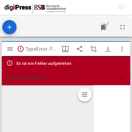
Toggl
navig
1
Mirador
TypeError: Failed to fetch
Viewer
Es ist ein Fehler aufgetreten
Technische Details