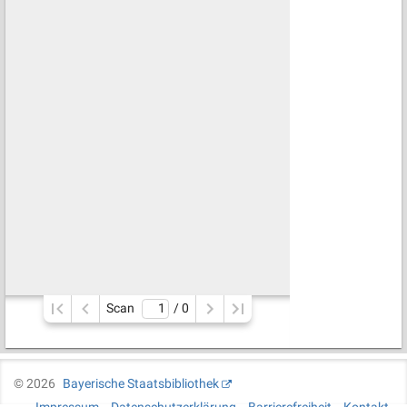
Scan
/ 
0
©
2026
Bayerische Staatsbibliothek
Impressum
Datenschutzerklärung
Barrierefreiheit
Kontakt