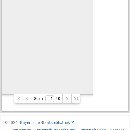
Scan
/ 
0
©
2026
Bayerische Staatsbibliothek
Impressum
Datenschutzerklärung
Barrierefreiheit
Kontakt