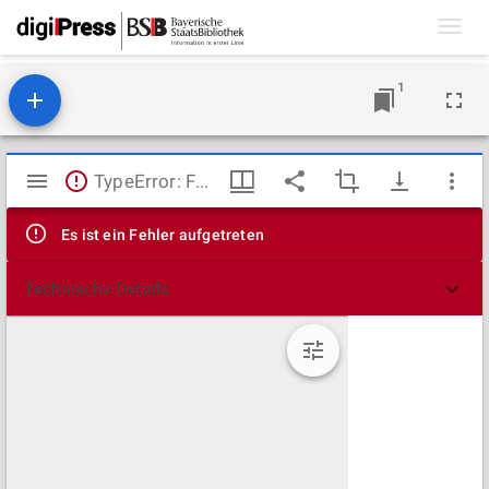
Toggl
navig
1
Mirador
TypeError: Failed to fetch
Viewer
Es ist ein Fehler aufgetreten
Technische Details