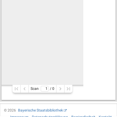
Scan
/ 
0
©
2026
Bayerische Staatsbibliothek
Impressum
Datenschutzerklärung
Barrierefreiheit
Kontakt