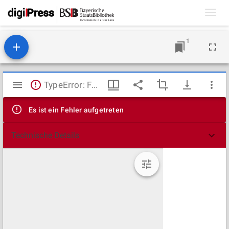
Toggl
navig
1
Mirador
TypeError: Failed to fetch
Viewer
Es ist ein Fehler aufgetreten
Technische Details