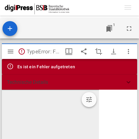
Toggl
navig
1
Mirador
TypeError: Failed to fetch
Viewer
Es ist ein Fehler aufgetreten
Technische Details