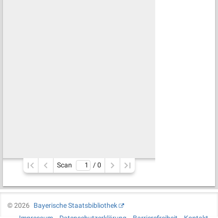
Scan
/ 
0
©
2026
Bayerische Staatsbibliothek
Impressum
Datenschutzerklärung
Barrierefreiheit
Kontakt