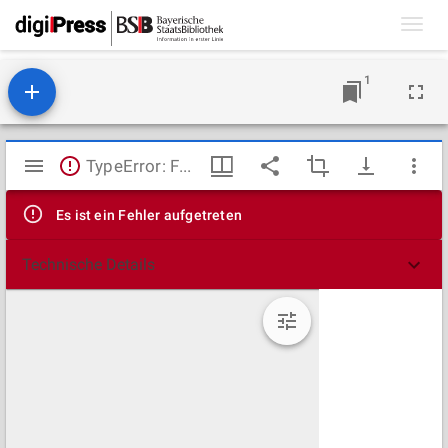
Toggl
navig
1
Mirador
TypeError: Failed to fetch
Viewer
Es ist ein Fehler aufgetreten
Technische Details