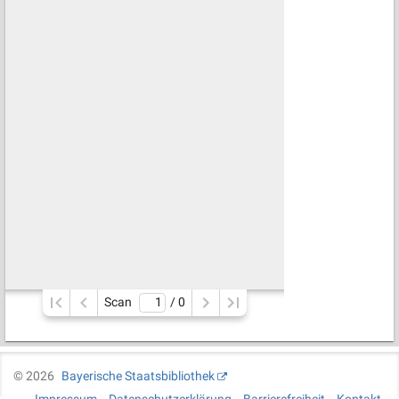
Scan
/ 
0
©
2026
Bayerische Staatsbibliothek
Impressum
Datenschutzerklärung
Barrierefreiheit
Kontakt