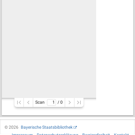
Scan
/ 
0
©
2026
Bayerische Staatsbibliothek
Impressum
Datenschutzerklärung
Barrierefreiheit
Kontakt