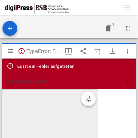
Toggl
navig
1
Mirador
TypeError: Failed to fetch
Viewer
Es ist ein Fehler aufgetreten
Technische Details