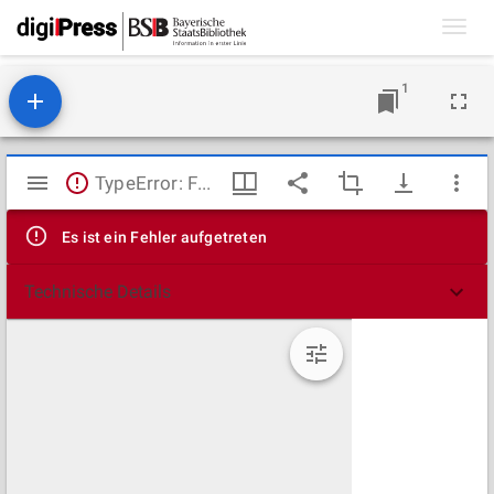
Toggl
navig
1
Mirador
TypeError: Failed to fetch
Viewer
Es ist ein Fehler aufgetreten
Technische Details