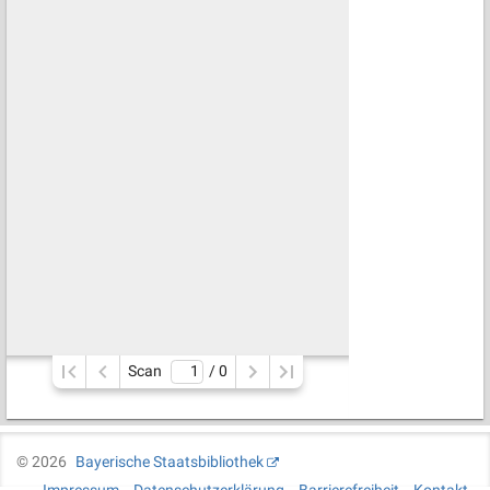
Scan
/ 
0
©
2026
Bayerische Staatsbibliothek
Impressum
Datenschutzerklärung
Barrierefreiheit
Kontakt