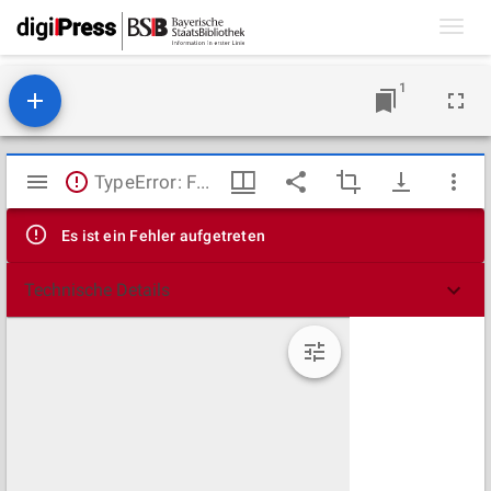
Toggl
navig
1
Mirador
TypeError: Failed to fetch
Viewer
Es ist ein Fehler aufgetreten
Technische Details