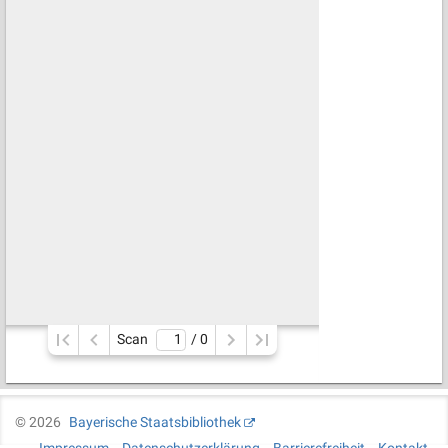
Scan
/ 
0
©
2026
Bayerische Staatsbibliothek
Impressum
Datenschutzerklärung
Barrierefreiheit
Kontakt