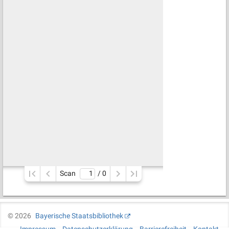
Scan
/ 
0
©
2026
Bayerische Staatsbibliothek
Impressum
Datenschutzerklärung
Barrierefreiheit
Kontakt