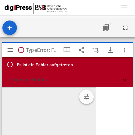
Toggl
navig
1
Mirador
TypeError: Failed to fetch
Viewer
Es ist ein Fehler aufgetreten
Technische Details