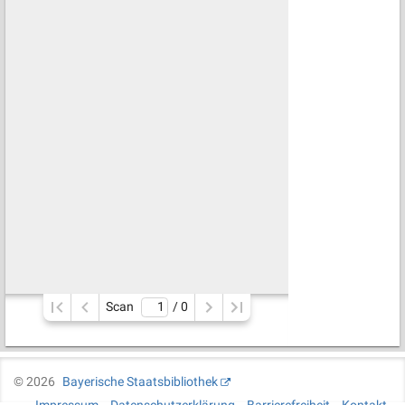
Scan
/ 
0
©
2026
Bayerische Staatsbibliothek
Impressum
Datenschutzerklärung
Barrierefreiheit
Kontakt