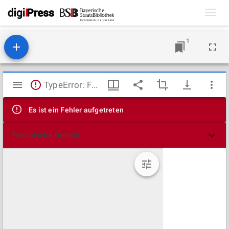
Toggl
navig
1
Mirador
TypeError: Failed to fetch
Viewer
Es ist ein Fehler aufgetreten
Technische Details