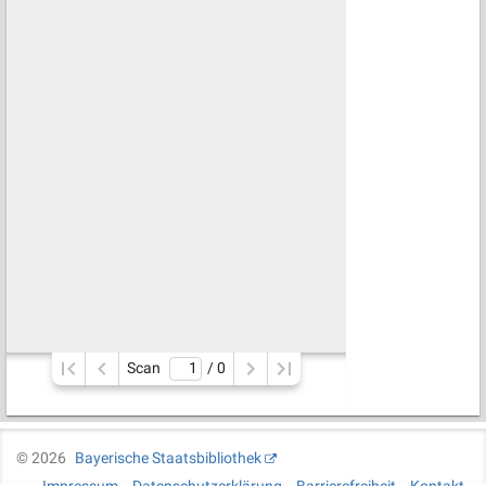
Scan
/ 
0
©
2026
Bayerische Staatsbibliothek
Impressum
Datenschutzerklärung
Barrierefreiheit
Kontakt