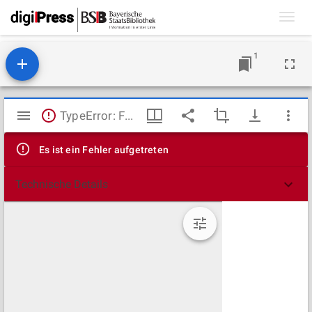
Toggl
navig
1
Mirador
TypeError: Failed to fetch
Viewer
Es ist ein Fehler aufgetreten
Technische Details