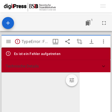
Toggl
navig
1
Mirador
TypeError: Failed to fetch
Viewer
Es ist ein Fehler aufgetreten
Technische Details