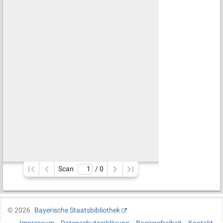
Scan
/ 
0
©
2026
Bayerische Staatsbibliothek
Impressum
Datenschutzerklärung
Barrierefreiheit
Kontakt