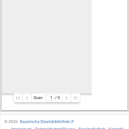
Scan
/ 
0
©
2026
Bayerische Staatsbibliothek
Impressum
Datenschutzerklärung
Barrierefreiheit
Kontakt