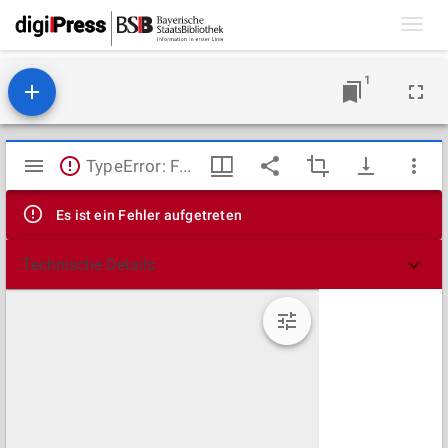
Toggl
navig
1
Mirador
TypeError: Failed to fetch
Viewer
Es ist ein Fehler aufgetreten
Technische Details