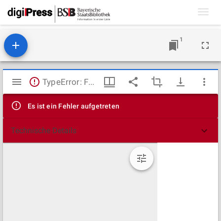
Toggl
navig
1
Mirador
TypeError: Failed to fetch
Viewer
Es ist ein Fehler aufgetreten
Technische Details