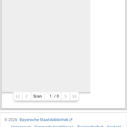
Scan
/ 
0
©
2026
Bayerische Staatsbibliothek
Impressum
Datenschutzerklärung
Barrierefreiheit
Kontakt