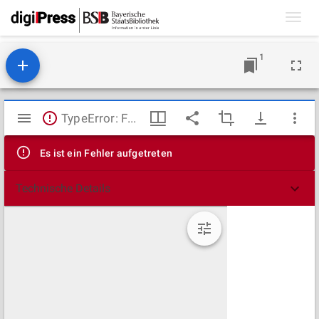
Toggl
navig
1
Mirador
TypeError: Failed to fetch
Viewer
Es ist ein Fehler aufgetreten
Technische Details