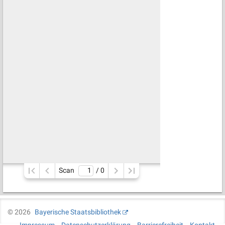
Scan
/ 
0
©
2026
Bayerische Staatsbibliothek
Impressum
Datenschutzerklärung
Barrierefreiheit
Kontakt