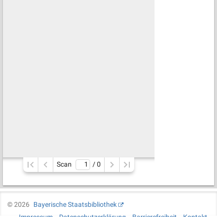
Scan
/ 
0
©
2026
Bayerische Staatsbibliothek
Impressum
Datenschutzerklärung
Barrierefreiheit
Kontakt