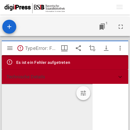
Toggl
navig
1
Mirador
TypeError: Failed to fetch
Viewer
Es ist ein Fehler aufgetreten
Technische Details