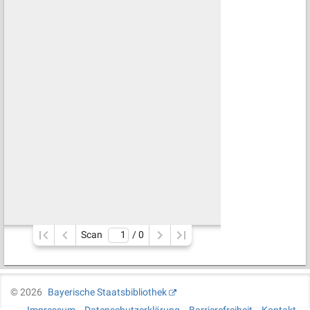
Scan
/ 
0
©
2026
Bayerische Staatsbibliothek
Impressum
Datenschutzerklärung
Barrierefreiheit
Kontakt