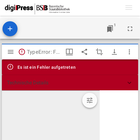
Toggl
navig
1
Mirador
TypeError: Failed to fetch
Viewer
Es ist ein Fehler aufgetreten
Technische Details