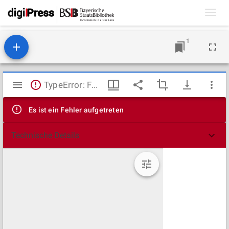
Toggl
navig
1
Mirador
TypeError: Failed to fetch
Viewer
Es ist ein Fehler aufgetreten
Technische Details