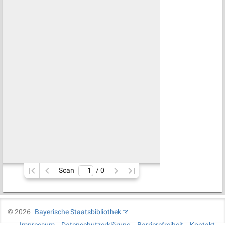
Scan
/ 
0
©
2026
Bayerische Staatsbibliothek
Impressum
Datenschutzerklärung
Barrierefreiheit
Kontakt