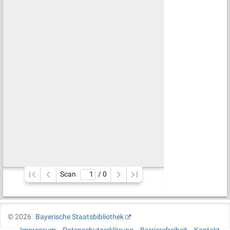
Scan
/ 
0
©
2026
Bayerische Staatsbibliothek
Impressum
Datenschutzerklärung
Barrierefreiheit
Kontakt