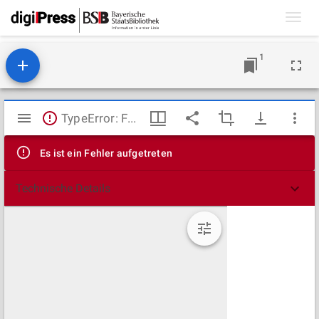
Toggl
navig
1
Mirador
TypeError: Failed to fetch
Viewer
Es ist ein Fehler aufgetreten
Technische Details