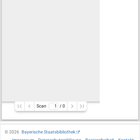
Scan
/ 
0
©
2026
Bayerische Staatsbibliothek
Impressum
Datenschutzerklärung
Barrierefreiheit
Kontakt