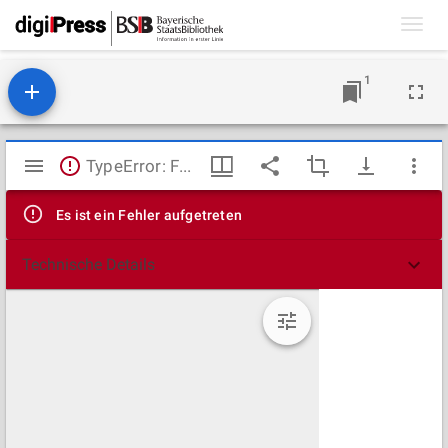
Toggl
navig
1
Mirador
TypeError: Failed to fetch
Viewer
Es ist ein Fehler aufgetreten
Technische Details