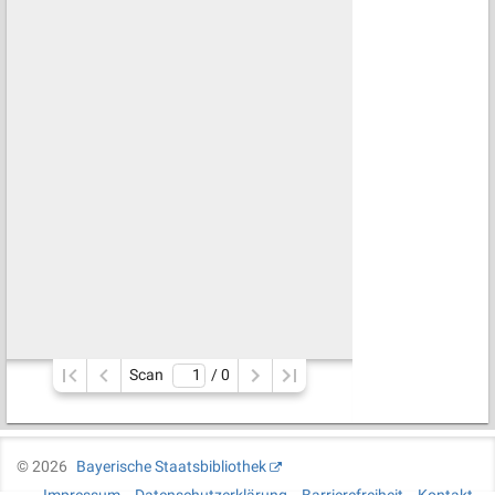
Scan
/ 
0
©
2026
Bayerische Staatsbibliothek
Impressum
Datenschutzerklärung
Barrierefreiheit
Kontakt