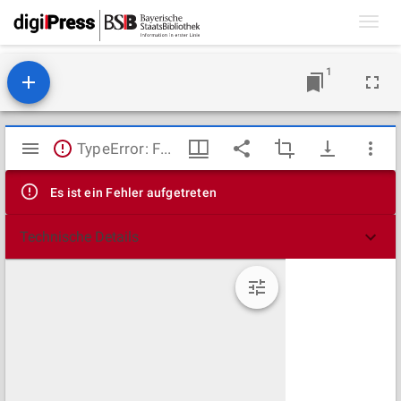
Toggl
navig
1
Mirador
TypeError: Failed to fetch
Viewer
Es ist ein Fehler aufgetreten
Technische Details