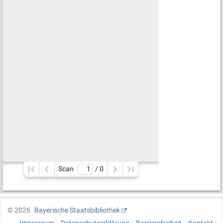
Scan
/ 
0
©
2026
Bayerische Staatsbibliothek
Impressum
Datenschutzerklärung
Barrierefreiheit
Kontakt