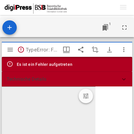
Toggl
navig
1
Mirador
TypeError: Failed to fetch
Viewer
Es ist ein Fehler aufgetreten
Technische Details