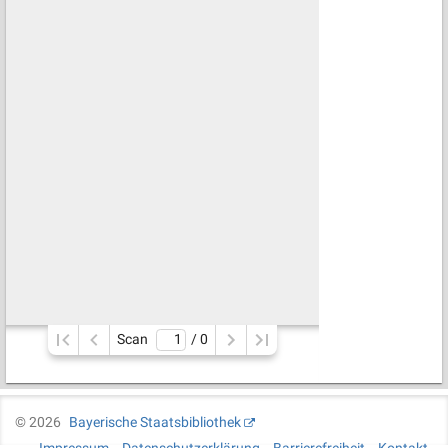
Scan
/ 
0
©
2026
Bayerische Staatsbibliothek
Impressum
Datenschutzerklärung
Barrierefreiheit
Kontakt