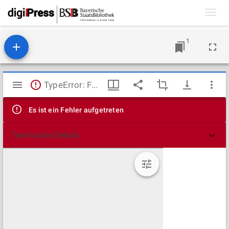
Toggl
navig
1
Mirador
TypeError: Failed to fetch
Viewer
Es ist ein Fehler aufgetreten
Technische Details