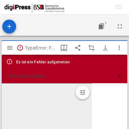
Toggl
navig
1
Mirador
TypeError: Failed to fetch
Viewer
Es ist ein Fehler aufgetreten
Technische Details