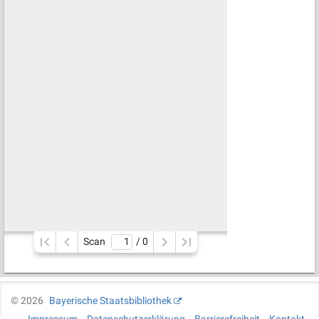
Scan
/ 
0
©
2026
Bayerische Staatsbibliothek
Impressum
Datenschutzerklärung
Barrierefreiheit
Kontakt